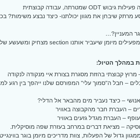
ש ODT שמטרתה, עבודה קבוצתית
ע מרתק שיבחן את מגוון יכולתנו- כיצד נבצע משימות? בכו
גר המעניין?…
לרשותנו צוות מפעילים מיומן שיעביר אותנו section מצחיק ו
 במהלך הטיול:
ים – חבל ה"סמוך עלי" המפורסם שלנו ייהפך בין רגע ל
אנושי – כיצד נעביר מים מהבאר אל הדלי?
ם – העברת חבר מהקבוצה באוויר
ופף – העברת מגדל גזעים באוויר
סיקה – מציאת דברים במרחב בעזרת שפה מוסיקלית.
מגוון גדול של הפעלות, צוות מדריכים מיומן בוגר בווינגיי