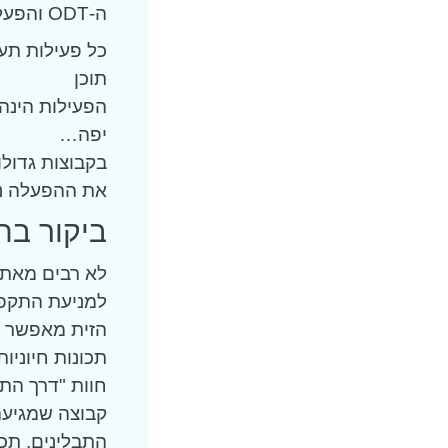
ה-ODT והפעלות הגיבוש
כל פעילות תע
תוכן
הפעילות הינה 
יפה…
בקבוצות גדולות, נית
את ההפעלה ני
ביקור בח
לא רבים מאתנו
למניעת התקפי
הזית מאפשר פ
תכונות חיוניו
חוות "דרך התב
קבוצה שמגיעה
התבלינים, תכו