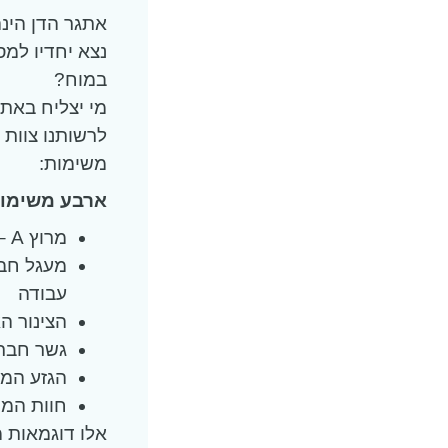
אתגר הדן הינה פעילות גיבו
נצא יחדיו למס
במוח?
מי יצליח באת
משימות:
ארבע משימות
מרוץ A – מרוץ קבוצתי בהזזת מסגרת בצורת איי מנקודה לנקודה
מעגל חבל
עבודה
הצינור ה
גשר חברי
הגזע המע
חוות המו
אלו דוגמאות מ