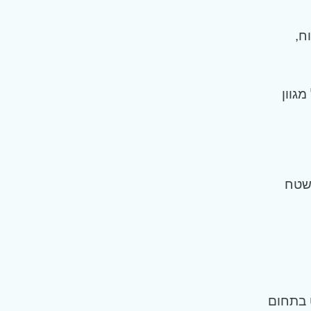
ח,
משעשע של מגוון
משטח
ט בתחום