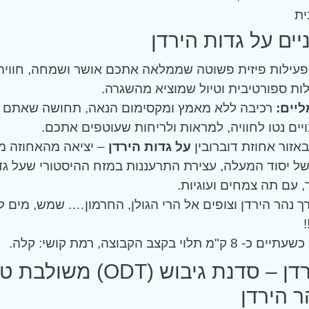
ית
יים על גדות הירדן
עילות פיזית פשוטה שממלאה אתכם אושר ושמחה, חוויה
ת ספורטיבית וטיול שמוציא מהשגרה.
יים:
רכיבה ללא מאמץ ומקסימום הנאה, תחושה שאתם 
נויים נטו לחוויה, למראות ולריחות שעוטפים אתכם.
אזור אחוזת דוברובין
על גדות הירדן
– יציאה מהאחוזה מ
ל יסוד המעלה, עצירת התרעננות במזח ההיסטורי שעל גד
 עם תה צמחים ועוגיות.
 נהר הירדן וצופים אל הרי הגולן, החרמון…. שמש, מים 
!
וי בקצב הקבוצה, רמת קושי: קלה.
אתגר הירדן – סדנת גיבוש (ODT) משול
ר הירדן