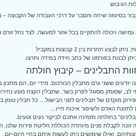
בור בסיומה שיחה והסבר על דרכי העבודה של הקבוצה – נ
גמישה ויכולה להתקיים בכל אזור למעשה, לצד נחל זורם 
ן לבצע תחרות בין 2 קבוצות במקביל
תן לבנות בפורמט של כתב חידה במידה ותרצו.
וות התבלינים – קיבוץ חולתה
 יודעים ששני גרם מתבלין הכורכום, מידי יום, הם מתכון 
 לב, שסומק מסוגל לפרק בשר, שתבלין הקצח מונע נחירו
ירוק מוקדם של תבלינים לפני הבישול… כל תבלין טומן ב
ת לתזונת האדם ולשיפור איכות חייו…
לינים" בחולתה מזמינה אתכם לביקור נעים וטעים.
 זוכה לקבלת פנים מיוחדת הכוללת חליטת פירות שלנו, ה
נותיהם, ואילו שימושים ניתן לעשות איתם בחיי היום-יום.