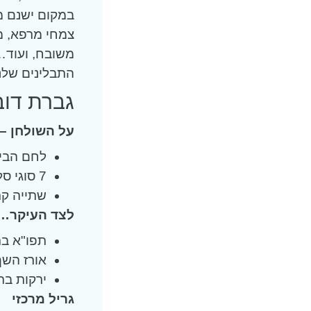
צמחי מרפא, מו
משובח, ועוד
התבלינים שלנ
גברת דובר
על השולחן –
לחם הבי
7 סוגי סלטים קיציים
שתייה קר
לצד העיקר…
תפו"א בתי
אורז השף
ירקות בתי
גריל מרכזי