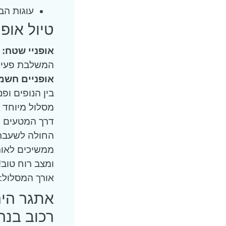
עוגות הב
טיול אופנ
אופניי שטח:
פ
המשלבת פעילו
אופניים חשמל
בין הנופים ופ
מסלול מיוחד ב
דרך המטעים ש
החולה לשעבר,
ממשיכים לאורך
ומצב רוח טוב!
אורך המסלול: כשעתיים כ- 8 ק"מ תל
רכוב בנה