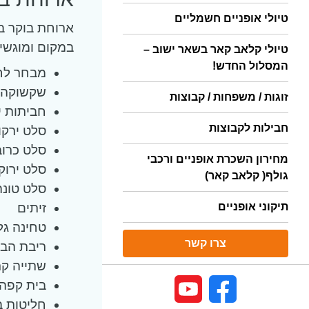
טיולי אופניים חשמליים
ארוחת בוקר ב
במקום ומוגשים
טיולי קלאב קאר בשאר ישוב –
המסלול החדש!
מבחר לח
שקשוקה –
זוגות / משפחות / קבוצות
חביתות י
חבילות לקבוצות
סלט ירקו
סלט כרוב
מחירון השכרת אופניים ורכבי
סלט ירוק
גולף( קלאב קאר)
סלט טונה
תיקוני אופניים
זיתים
טחינה גל
צרו קשר
ריבת הבי
שתייה קר
בית קפה:
חליטות ב