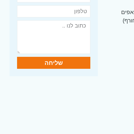
אפים
ורף)
שליחה