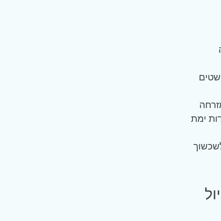
שטים
זרחה
ות ימת
לשכשוך
בת טיול