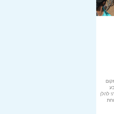
מקום
ע
! להלן
ארוחת