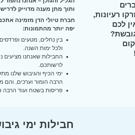
הגליל והגולן – אנחנו נתפור
ברים
ותוך מתן מענה מדוייק לדרישו
קו רעיונות,
חברת טיולי הדן מזמינה אתכם
ין לכם
יפה יותר מהתמונות:
גובשת?
בין נחלים, מטעים ופרדסים
קום
ולכל ימות השנה.
החבילות שאנחנו מציעים ני
לרשותכם.
ימי הכיף והגיבוש שלנו מתק
הרבה הומור וערכים, והם מ
פריסות בשטח ועוד הרבה פ
חבילות ימי גיבוש