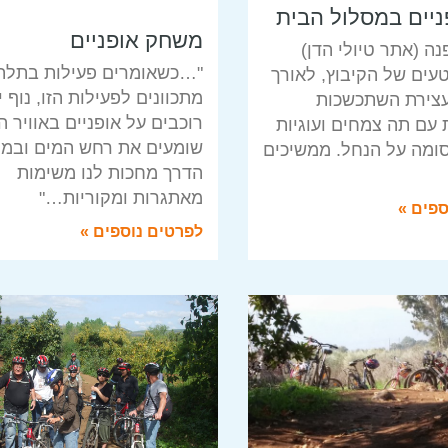
ניים במסלול הבית
משחק אופניים
נה (אתר טיולי הדן)
"…כשאומרים פעילות בתלת
עים של הקיבוץ, לאורך
מתכוונים לפעילות הזו, נוף י
עצירת השתכשכות
רוכבים על אופניים באוויר ה
 עם תה צמחים ועוגיות
שומעים את רחש המים ובמ
ומה על הנחל. ממשיכים
הדרך מחכות לנו משימות
מאתגרות ומקוריות…"
ספים »
לפרטים נוספים »